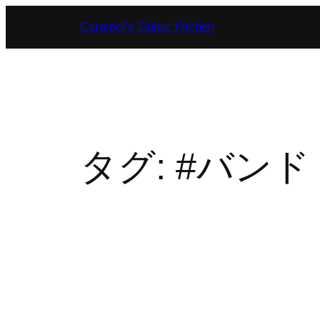
内
Caramel’s Guitar Kitchen
容
を
ス
キ
ッ
プ
タグ:
#バンド