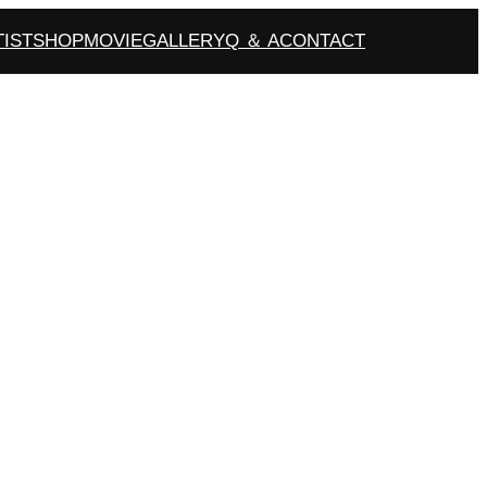
TIST
SHOP
MOVIE
GALLERY
Q ＆ A
CONTACT