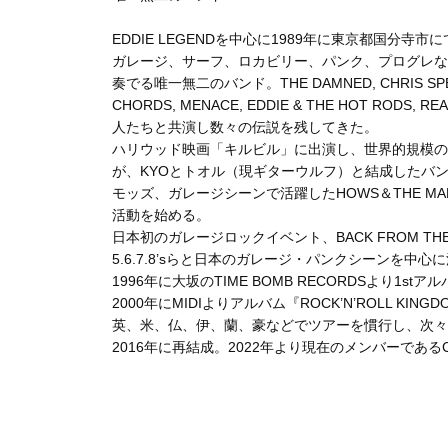
EDDIE LEGENDを中心に1989年に東京都国分寺市
ガレージ、サーフ、ロカビリー、パンク、プログレな
奏でる唯一無二のバンド。THE DAMNED, CHRIS SPEDDIN
CHORDS, MENACE, EDDIE & THE HOT RODS,
人たちと共演し数々の伝説を残してきた。
ハリウッド映画「キルビル」に出演し、世界的規模のリスペク
が、KYOとトオル（現ギターウルフ）と結成したバンドH
モッズ、ガレージシーンで活躍したHOWS＆THE MAD
活動を始める。
日本初のガレージロックイベント、BACK FROM TH
5.6.7.8’sらと日本のガレージ・パンクシーンを中
1996年に大坂のTIME BOMB RECORDSより1stアル
2000年にMIDIよりアルバム『ROCK’N’ROLL K
英、米、仏、伊、蘭、豪などでツアーを慣行し、次々と
2016年に再結成。2022年より現在のメンバーであるCH