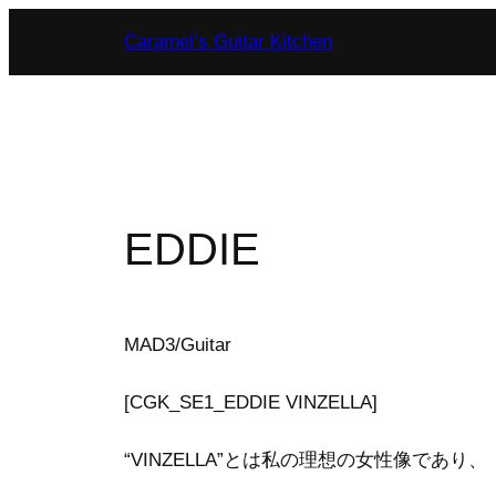
内
Caramel’s Guitar Kitchen
容
を
ス
キ
ッ
プ
EDDIE
MAD3/Guitar
[CGK_SE1_EDDIE VINZELLA]
“VINZELLA”とは私の理想の女性像であり、