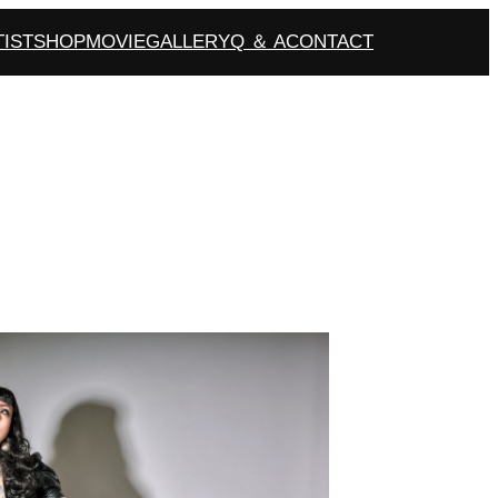
TIST
SHOP
MOVIE
GALLERY
Q ＆ A
CONTACT