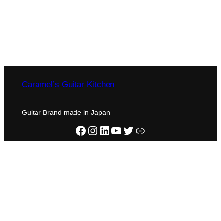
Caramel’s Guitar Kitchen
Guitar Brand made in Japan
Facebook
Instagram
LinkedIn
YouTube
X
home