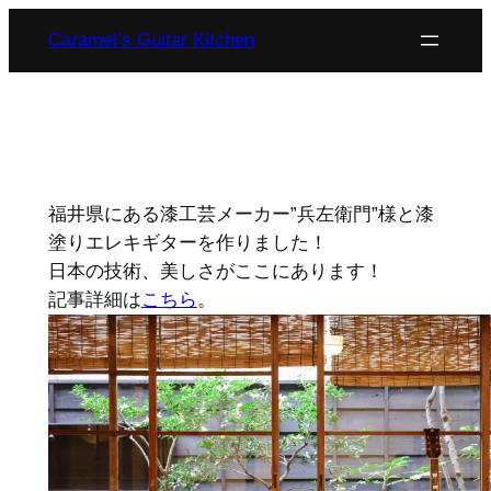
内
Caramel’s Guitar Kitchen
容
を
ス
キ
ッ
プ
福井県にある漆工芸メーカー”兵左衛門”様と漆
塗りエレキギターを作りました！
日本の技術、美しさがここにあります！
記事詳細は
こちら
。