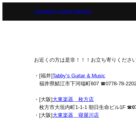
内
Caramel’s Guitar Kitchen
容
を
ス
キ
ッ
プ
お近くの方は是非！！！お立ち寄りくださ
・[福井]
Tabby’s Guitar & Music
福井県鯖江市下河端町607 ☎︎0778-78-220
・[大阪]
大東楽器 枚方店
枚方市大垣内町1-1-1 朝日生命ビル1F ☎︎
0
・[大阪]
大東楽器 寝屋川店