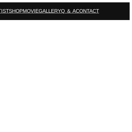
TIST
SHOP
MOVIE
GALLERY
Q ＆ A
CONTACT