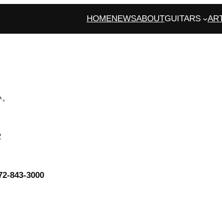
HOME
NEWS
ABOUT
GUITARS
AR
い。
2
72-843-3000