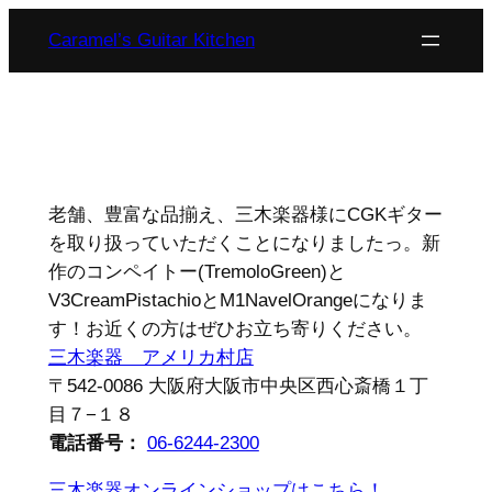
内
Caramel’s Guitar Kitchen
容
を
ス
キ
ッ
プ
老舗、豊富な品揃え、三木楽器様にCGKギター
を取り扱っていただくことになりましたっ。新
作のコンペイトー(TremoloGreen)と
V3CreamPistachioとM1NavelOrangeになりま
す！お近くの方はぜひお立ち寄りください。
三木楽器 アメリカ村店
〒542-0086 大阪府大阪市中央区西心斎橋１丁
目７−１８
電話番号：
06-6244-2300
三木楽器オンラインショップはこちら！