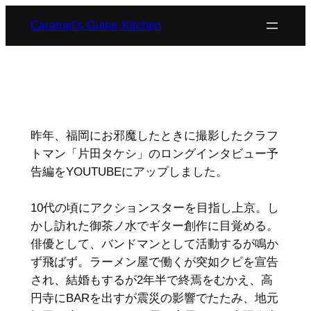
内
Caramel’s Guitar Kitchen
容
を
ス
キ
ッ
プ
昨年、福岡にお邪魔したときに撮影したクラフ
トマン「片田タケシ」のロングインタビュー予
告編をYOUTUBEにアップしました。
10代の頃にアクションスターを目指し上京。し
かし訪れた御茶ノ水でギター創作に目覚める。
俳優として、バンドマンとして活動するが鳴か
ず飛ばず。ラーメン屋で働くが突如クビを宣告
され、結婚もするが2年半で終焉をむかえ、高
円寺にBARを出すが震災の影響でたたみ、地元