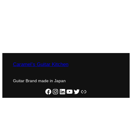
Caramel’s Guitar Kitchen
Guitar Brand made in Japan
Facebook
Instagram
LinkedIn
YouTube
X
home