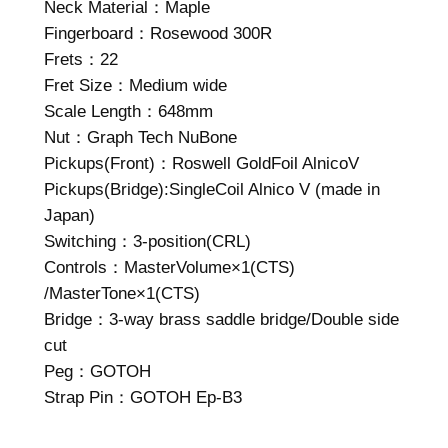
Neck Material：Maple
Fingerboard：Rosewood 300R
Frets：22
Fret Size：Medium wide
Scale Length：648mm
Nut：Graph Tech NuBone
Pickups(Front)：Roswell GoldFoil AlnicoV
Pickups(Bridge):SingleCoil Alnico V (made in
Japan)
Switching：3-position(CRL)
Controls：MasterVolume×1(CTS)
/MasterTone×1(CTS)
Bridge：3-way brass saddle bridge/Double side
cut
Peg：GOTOH
Strap Pin：GOTOH Ep-B3