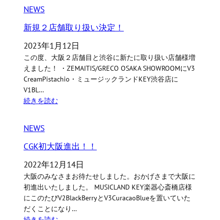
NEWS
新規２店舗取り扱い決定！
2023年1月12日
この度、大阪２店舗目と渋谷に新たに取り扱い店舗様増
えました！ ・ZEMAITIS/GRECO OSAKA SHOWROOMにV3
CreamPistachio・ミュージックランドKEY渋谷店に
V1BL…
続きを読む
NEWS
CGK初大阪進出！！
2022年12月14日
大阪のみなさまお待たせしました。おかげさまで大阪に
初進出いたしました。 MUSICLAND KEY楽器心斎橋店様
にこのたびV2BlackBerryとV3CuracaoBlueを置いていた
だくことになり…
続きを読む