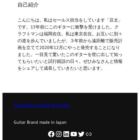
自己紹介
こんにちは。私はセールス担当をしています「豆太」
です。15年前にこのギターに衝撃を受けました。ク
ラフトマンは福岡在住。私は東京在住。お互いに別々
の道を歩んでいましたが、３年前から遠距離で販売計
画を立てて2020年12月にやっと発売することになり
ました。一目見て驚いたこのギターを世に出して知っ
てもらいたいと試行錯誤の日々。ぜひみなさんと情報
をシェアして成長していきたいと思います。
Caramel’s Guitar Kitchen
Guitar Brand made in Japan
Facebook
Instagram
LinkedIn
YouTube
X
home