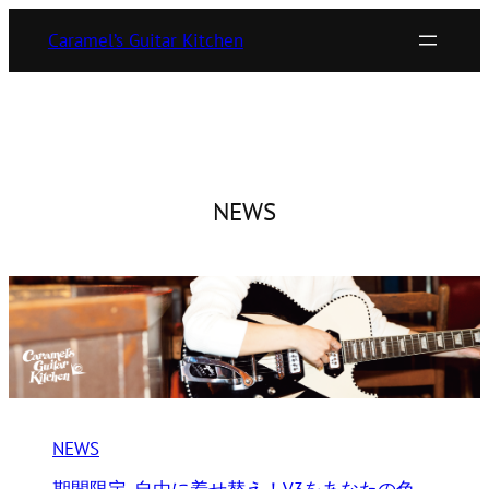
内
Caramel’s Guitar Kitchen
容
を
ス
キ
ッ
プ
NEWS
NEWS
期間限定_自由に着せ替え！V3をあなたの色