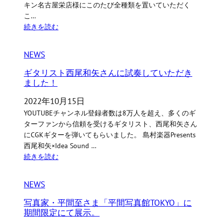
キン名古屋栄店様にこのたび全種類を置いていただく
こ…
続きを読む
NEWS
ギタリスト西尾和矢さんに試奏していただき
ました！
2022年10月15日
YOUTUBEチャンネル登録者数は8万人を超え、多くのギ
ターファンから信頼を受けるギタリスト、西尾和矢さん
にCGKギターを弾いてもらいました。 島村楽器Presents
西尾和矢×Idea Sound …
続きを読む
NEWS
写真家・平間至さま「平間写真館TOKYO」に
期間限定にて展示。