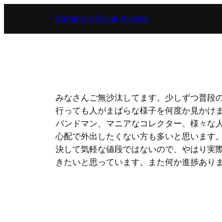
内
Caramel’s Guitar Kitchen
容
を
ス
キ
ッ
プ
みなさんご無沙汰してます。少しずつ普段
行っても人がまばらな様子を何度か見かけ
バンドマン、マニアなコレクター、様々な
心配で外出したくない方も多いと思います
決して気軽な値段ではないので、やはり実
きたいと思っています。また何か進捗あり