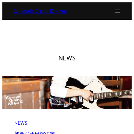
内
Caramel’s Guitar Kitchen
容
を
ス
キ
ッ
プ
NEWS
NEWS
初ラジオ出演決定。