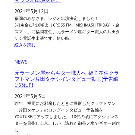
2021年5月12日
福岡のみなさま。ラジオ出演決定しました！
5/14(金)17:10頃よりCROSS FM「MISHMASH FRIDAY ～金
ズマ～」に福岡在住、元ラーメン屋ギター職人の片田タ
ケシ電話生出演です。短い時…
続きを読む
NEWS
元ラーメン屋からギター職人へ_福岡在住クラ
フトマン片田タケシインタビュー動画(予告編
1:53)UP!
2021年5月3日
昨年、福岡にお邪魔したときに撮影したクラフトマン
「片田タケシ」のロングインタビュー予告編を
YOUTUBEにアップしました。 10代の頃にアクションス
ターを目指し上京。しかし訪れた御茶ノ水でギター創作
に…